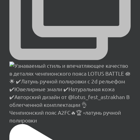
Чемпионский пояс A2FC🔥🏆 ▫️латунь ручной
полировки