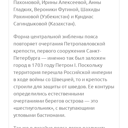
Пахомовой, Ирины Алексеевой, Анны
Гладких, Вероники Футиной, Шахиды
Рахимовой (Узбекистан) и Кундиас
Сагиндыковой (Казахстан).
Форма центральной эмблемы пояса
повторяет очертания Петропавловской
крепости, первого сооружения Санкт-
Петербурга — именно так был заложен
город в 1703 году Петром I. Поскольку
территория перешла Российской империи
в ходе войны со Швецией, то и крепость
строили для защиты от шведов. Ее контуры
определились естественными
очертаниями берегов острова — это
«шестиугольник», с выступающими
угловыми бастионами.
Так же в дизайне пояса легко различить