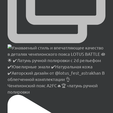
Чемпионский пояс A2FC🔥🏆 ▫️латунь ручной
полировки