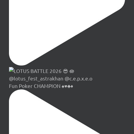
Fun Poker CHAMPION ♠️♥️♣️♦️