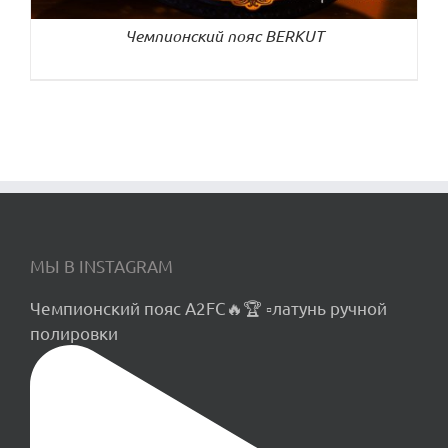
Чемпионский пояс BERKUT
МЫ В INSTAGRAM
Чемпионский пояс A2FC🔥🏆 ▫️латунь ручной
полировки