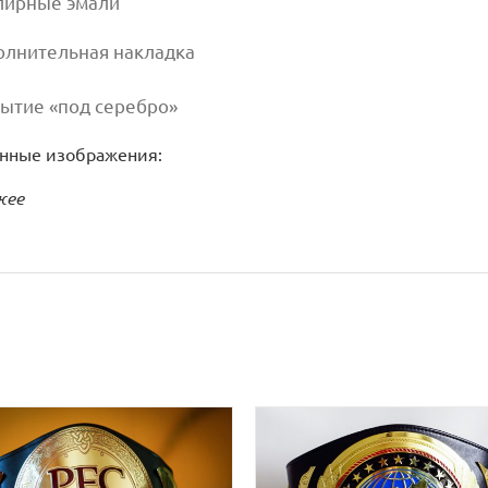
елирные эмали
полнительная накладка
рытие «под серебро»
нные изображения:
жее