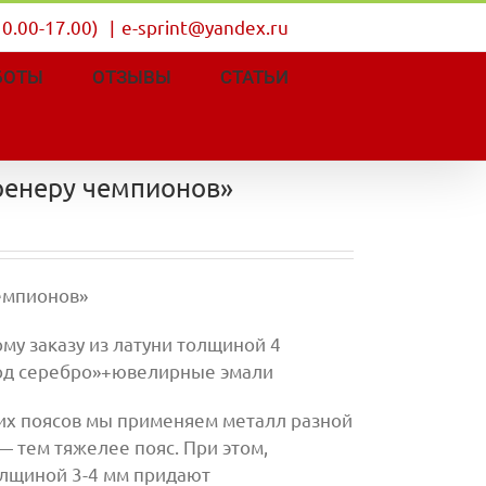
10.00-17.00)
|
e-sprint@yandex.ru
БОТЫ
ОТЗЫВЫ
СТАТЬИ
ренеру чемпионов»
емпионов»
му заказу из латуни толщиной 4
од серебро»+ювелирные эмали
их поясов мы применяем металл разной
 тем тяжелее пояс. При этом,
лщиной 3-4 мм придают