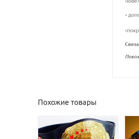
▫️юв
▫️ до
▫️пок
Связа
Похо
Похожие товары