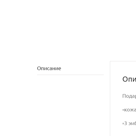
Описание
Опи
Пода
▫️кож
▫️3 