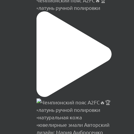
Чемпионский пояс A2FC🔥🏆
▫️латунь ручной полировки